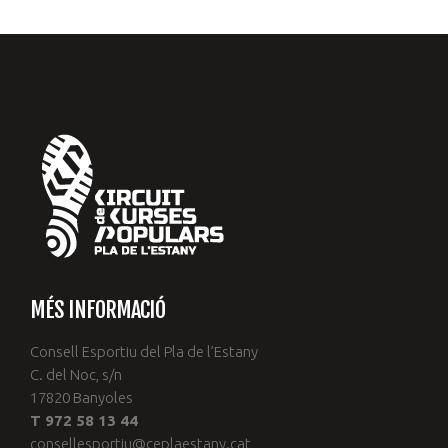
MÉS INFORMACIÓ
Consell Esportiu del Pla de l’Estany
C. del Noc, s/n
17820 Banyoles
T 972 58 13 44
consellesportiu@ceplaestany.cat