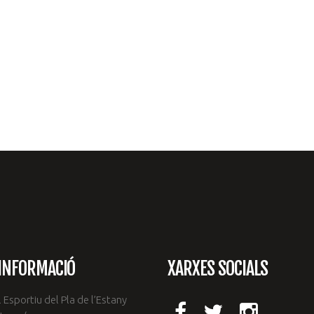
INFORMACIÓ
XARXES SOCIALS
 Esportiu del Pla de l’Estany