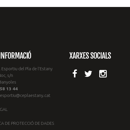
INFORMACIÓ
XARXES SOCIALS
 Esportiu del Pla de l’Estany
Noc, s/n
Banyoles
58 13 44
lesportiu@ceplaestany.cat
EGAL
CA DE PROTECCIÓ DE DADES