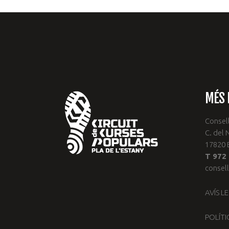
MÉS 
Consell
C. del 
17820 
T 972 
consel
AVÍS L
POLÍTI