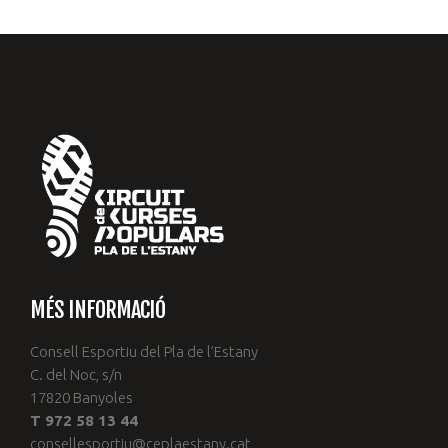
MÉS INFORMACIÓ
Consell Esportiu del Pla de l’Estany
C. del Noc, s/n
17820 Banyoles
T 972 58 13 44
consellesportiu@ceplaestany.cat